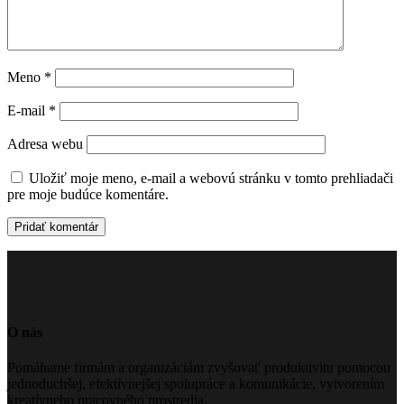
Meno
*
E-mail
*
Adresa webu
Uložiť moje meno, e-mail a webovú stránku v tomto prehliadači
pre moje budúce komentáre.
O nás
Pomáhame firmám a organizáciám zvyšovať produktivitu pomocou
jednoduchšej, efektívnejšej spolupráce a komunikácie, vytvorením
kreatívneho pracovného prostredia.