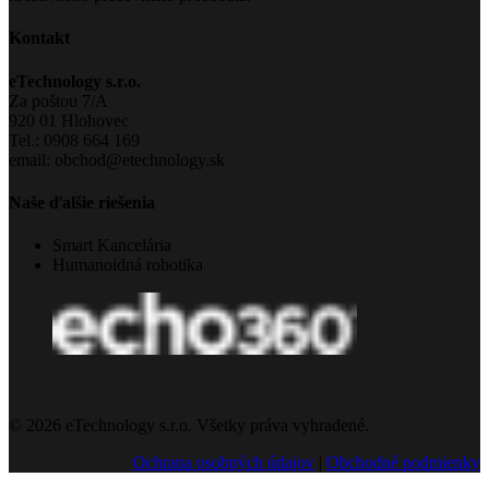
Kontakt
eTechnology s.r.o.
Za poštou 7/A
920 01 Hlohovec
Tel.: 0908 664 169
email: obchod@etechnology.sk
Naše ďalšie riešenia
Smart Kancelária
Humanoidná robotika
© 2026 eTechnology s.r.o. Všetky práva vyhradené.
Ochrana osobných údajov
|
Obchodné podmienky